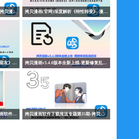
享受稳定更
腻描绘亲密关系中的成长与突破，展现真爱需要勇
拷贝漫画IOS下载推送专题第34期-拷贝漫画入口网站探析秋季热门《用心爱》
拷贝漫画(官网)深度解析《特性转变》-漫评人带你领略拷贝漫画软件下载
气与信任的深刻主题。
贝漫画入口
【拷贝漫画(官网)深度解析《特性转变》-漫评人带
画入口网站
你领略拷贝漫画软件下载】拷贝漫画(官网)深度解
犬老师暗恋
析都市情感漫画《特性转变》讲述李河镇十年后重
系发生转变
逢昔日同伴，对方已成为大公司总裁，两人在商业
到勇敢追爱
与情感的交织中重新审视过往的动人故事。作品深
刻探讨成长、遗憾与重逢，展现成年人在现实与初
拷贝漫画官方网页深度解析《外星室友》-漫评人带你领略拷贝漫画入口网站
拷贝漫画v3.4.0版本全新上线-更新修复乱码日志
心间的艰难抉择。
》-漫评
【拷贝漫画v3.4.0版本全新上线-更新修复乱码日
画官方网页
志】拷贝漫画v3.4.0新版发布，修复下载过滤不
述瀚城与能
全、乱码等问题，新增跨设备同步阅读进度。拷贝
到理解、从
漫画APP官方版下载后，可体验更稳定的缩略图滑
差异的友情
动和统一的分页操作。拷贝漫画下载支持多端阅读
接续，日常追番更省心。想获得本次更新全部细
拷贝漫画为什么不能缓存？拷贝漫画软件缓存失败原因详解
拷贝漫画软件下载推送专题第35期-拷贝漫画官方细剖秋季热门《我们的混浊》
节，建议尽快完成拷贝漫画下载。
软件缓存失
【拷贝漫画软件下载推送专题第35期-拷贝漫画官
原因与解决
方细剖秋季热门《我们的混浊》】拷贝漫画软件下
常见问题。
载推送校园心理漫画《我们的混浊》讲述朴小天在