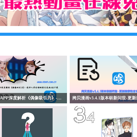
拷贝漫画APP深度解析《偶像吸引力》-漫评人带你领略拷贝漫画IOS下载
APP深度解析《偶像吸引力》-漫评人带
【拷贝漫画v3.4.1版本崭新问世-更新搜
漫画IOS下载】拷贝漫画APP深度解析
志】拷贝漫画v3.4.1新版发布！修复双
漫画《偶像吸引力》讲述前偶像歌手世勋
错位，订阅同步支持合并或覆盖，下载
交软件上被一位少女吸引，由此引发对过
件大小排序，优化旧系统图片搜索稳定
的深刻思考。作品细腻描绘中年人的内心
画APP官方版下载后即可体验更流畅的