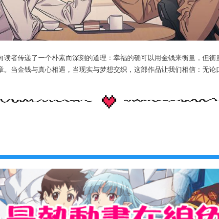
向读者传递了一个朴素而深刻的道理：幸福的确可以用金钱来衡量，但衡
章。当金钱与真心相遇，当现实与梦想交织，这部作品让我们相信：无论