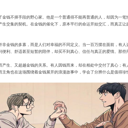
了金钱不择手段的野心家。他是一个普通得不能再普通的人，却因为一笔恰
产生交集的契机。在金钱的催化下，原本平行的命运开始交汇，而真正让
并非金钱的多寡，而是人们对幸福的不同定义。当一百万摆在面前，有人
到便利、舒适甚至短暂的陪伴，却买不到真心、信任与真正的爱情。那些
而产生、又超越金钱的关系。有人因钱而来，却在相处中交付了真心；有
而主角也在这场围绕着金钱展开的浪漫故事中，学会了分辨什么是值得珍