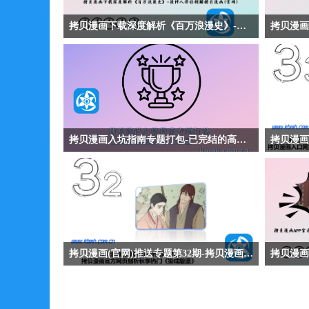
复燃的精彩过程，看两人如何在误会与试探中重新
世界，探
拷贝漫画下载深度解析《百万浪漫史》-漫评人带你剖解拷贝漫画(官网)
靠近。
【拷贝漫画下载深度解析《百万浪漫史》-漫评人
【拷贝漫
带你剖解拷贝漫画(官网)】拷贝漫画下载深度解析
析】拷贝
都市爱情漫画《百万浪漫史》讲述主角因一笔特殊
版本兼容
的“一百万”而开启奇妙缘分的故事。作品探讨金钱
角度详细
与幸福的真谛，展现平凡生活中的不平凡浪漫，温
问题并恢
暖治愈，引人深思。
拷贝漫画入坑指南专题打包-已完结的高分冷门漫画
【拷贝漫画入坑指南专题打包-已完结的高分冷门
【拷贝漫画
漫画】精选8部已完结冷门佳作，涵盖古风悬疑、
口网站解
治愈系、奇幻冒险与现实题材，附带简要介绍与入
入口网站
坑顺序建议。立即通过拷贝漫画下载或拷贝漫画
当红明星
APP官方版下载安装，畅享完本作品一次性看个够
在朝夕相
的阅读体验。拷贝漫画APP下载便捷，海量完结漫
与甜蜜元
拷贝漫画(官网)推送专题第32期-拷贝漫画官方网页细析秋季热门《染成靛蓝》
画等你来翻。
【拷贝漫画(官网)推送专题第32期-拷贝漫画官方网
【拷贝漫画
页细析秋季热门《染成靛蓝》】拷贝漫画(官网)推
漫评人带
送治愈系漫画《染成靛蓝》讲述戏班新人熙柱在灰
官方版下