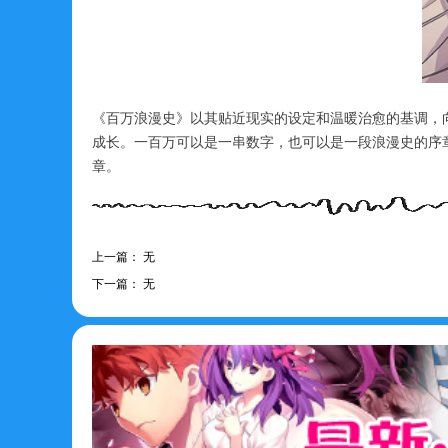
《百万浪漫史》以其贴近现实的设定和温暖治愈的基调，
成长。一百万可以是一串数字，也可以是一段浪漫史的序
章。
上一篇：
无
下一篇：
无