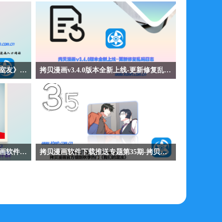
贝漫画入口
【拷贝漫画(官网)深度解析《特性转变》-漫评人带
画入口网站
你领略拷贝漫画软件下载】拷贝漫画(官网)深度解
犬老师暗恋
析都市情感漫画《特性转变》讲述李河镇十年后重
系发生转变
逢昔日同伴，对方已成为大公司总裁，两人在商业
到勇敢追爱
与情感的交织中重新审视过往的动人故事。作品深
刻探讨成长、遗憾与重逢，展现成年人在现实与初
拷贝漫画官方网页深度解析《外星室友》-漫评人带你领略拷贝漫画入口网站
拷贝漫画v3.4.0版本全新上线-更新修复乱码日志
心间的艰难抉择。
》-漫评
【拷贝漫画v3.4.0版本全新上线-更新修复乱码日
画官方网页
志】拷贝漫画v3.4.0新版发布，修复下载过滤不
述瀚城与能
全、乱码等问题，新增跨设备同步阅读进度。拷贝
到理解、从
漫画APP官方版下载后，可体验更稳定的缩略图滑
差异的友情
动和统一的分页操作。拷贝漫画下载支持多端阅读
接续，日常追番更省心。想获得本次更新全部细
拷贝漫画为什么不能缓存？拷贝漫画软件缓存失败原因详解
拷贝漫画软件下载推送专题第35期-拷贝漫画官方细剖秋季热门《我们的混浊》
节，建议尽快完成拷贝漫画下载。
软件缓存失
【拷贝漫画软件下载推送专题第35期-拷贝漫画官
原因与解决
方细剖秋季热门《我们的混浊》】拷贝漫画软件下
常见问题。
载推送校园心理漫画《我们的混浊》讲述朴小天在
失败，恢复
意教授崔向日，在听到对方可能是同志的传闻后鼓
起勇气探寻真相的成长故事。细腻刻画青春的试探