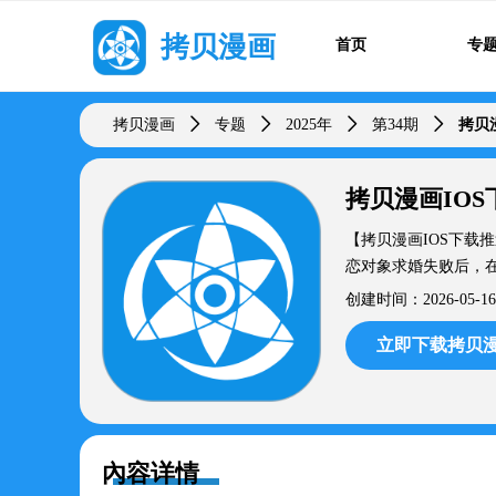
拷贝漫画
首页
专
拷贝漫画
ꄲ
专题
ꄲ
2025年
ꄲ
第34期
ꄲ
拷贝
拷贝漫画IO
【拷贝漫画IOS下载
恋对象求婚失败后，
创建时间：
2026-05-16
立即下载拷贝漫
內容详情