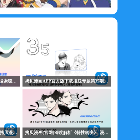
拷贝漫画v3.4.1版本崭新问世-更新搜索稳定性日志
拷贝漫画APP官方版下载推送专题第35期-拷贝漫画官方网页细析秋季热门《做喜欢的事》
索稳定性日
【拷贝漫画APP官方版下载推送专题第35期-拷贝漫
页模式滑动
画官方网页细析秋季热门《做喜欢的事》】拷贝漫
列表可按文
画APP官方版下载推送恋爱漫画《做喜欢的事》讲
性。拷贝漫
述安田与上川博之这对恋人在珍惜与勇气之间找到
阅读与管理
平衡，最终实现身心合一的热烈爱情故事。作品细
享受稳定更
腻描绘亲密关系中的成长与突破，展现真爱需要勇
拷贝漫画IOS下载推送专题第34期-拷贝漫画入口网站探析秋季热门《用心爱》
拷贝漫画(官网)深度解析《特性转变》-漫评人带你领略拷贝漫画软件下载
气与信任的深刻主题。