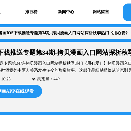
题
排行榜
新闻中心
网站留言
漫画IOS下载推送专题第34期-拷贝漫画入口网站探析秋季热门《用心爱》
S下载推送专题第34期-拷贝漫画入口网站探析
推送专题第34期-拷贝漫画入口网站探析秋季热门《用心爱》】拷贝漫画
在醉酒意外中两人关系发生转变的甜蜜故事。这部作品细腻描绘从暗恋到
浏览量：
449
10:25
넶
画APP在线观看