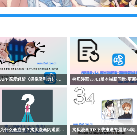
拷贝漫画APP深度解析《偶像吸引力》-漫评人带你领略拷贝漫画IOS下载
APP深度解析《偶像吸引力》-漫评人带
【拷贝漫画v3.4.1版本崭新问世-更新搜
漫画IOS下载】拷贝漫画APP深度解析
志】拷贝漫画v3.4.1新版发布！修复双
漫画《偶像吸引力》讲述前偶像歌手世勋
错位，订阅同步支持合并或覆盖，下载
交软件上被一位少女吸引，由此引发对过
件大小排序，优化旧系统图片搜索稳定
的深刻思考。作品细腻描绘中年人的内心
画APP官方版下载后即可体验更流畅的
讨梦想、责任与心动的边界。
功能。拷贝漫画下载请认准官方渠道，
拷贝漫画为什么会崩溃？拷贝漫画闪退原因全解析
新的漫画阅读工具。