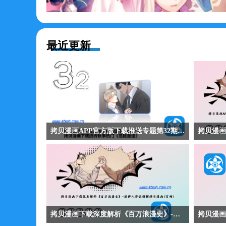
最近更新
拷贝漫画APP官方版下载推送专题第32期-拷贝漫画下载细析秋季热门《危险重逢》
【拷贝漫画APP官方版下载推送专题第32期-拷贝漫
【拷贝漫画
画下载细析秋季热门《危险重逢》】拷贝漫画下载
你领略拷贝
细析都市职场爱情漫画《危险重逢》讲述车秀敏与
都市情感
新来的组长朴道贤针锋相对，却发现对方竟是五年
在女儿社
前不告而别的前任。作品生动描绘职场博弈与旧情
往与现在
复燃的精彩过程，看两人如何在误会与试探中重新
世界，探
拷贝漫画下载深度解析《百万浪漫史》-漫评人带你剖解拷贝漫画(官网)
靠近。