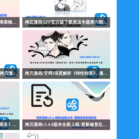
拷贝漫画v3.4.1版本崭新问世-更新搜索稳定性日志
拷贝漫画APP官方版下载推送专题第35期-拷贝漫画官方网页细析秋季热门《做喜欢的事》
索稳定性日
【拷贝漫画APP官方版下载推送专题第35期-拷贝漫
页模式滑动
画官方网页细析秋季热门《做喜欢的事》】拷贝漫
列表可按文
画APP官方版下载推送恋爱漫画《做喜欢的事》讲
性。拷贝漫
述安田与上川博之这对恋人在珍惜与勇气之间找到
阅读与管理
平衡，最终实现身心合一的热烈爱情故事。作品细
享受稳定更
腻描绘亲密关系中的成长与突破，展现真爱需要勇
拷贝漫画IOS下载推送专题第34期-拷贝漫画入口网站探析秋季热门《用心爱》
拷贝漫画(官网)深度解析《特性转变》-漫评人带你领略拷贝漫画软件下载
气与信任的深刻主题。
贝漫画入口
【拷贝漫画(官网)深度解析《特性转变》-漫评人带
画入口网站
你领略拷贝漫画软件下载】拷贝漫画(官网)深度解
犬老师暗恋
析都市情感漫画《特性转变》讲述李河镇十年后重
系发生转变
逢昔日同伴，对方已成为大公司总裁，两人在商业
到勇敢追爱
与情感的交织中重新审视过往的动人故事。作品深
刻探讨成长、遗憾与重逢，展现成年人在现实与初
拷贝漫画官方网页深度解析《外星室友》-漫评人带你领略拷贝漫画入口网站
拷贝漫画v3.4.0版本全新上线-更新修复乱码日志
心间的艰难抉择。
》-漫评
【拷贝漫画v3.4.0版本全新上线-更新修复乱码日