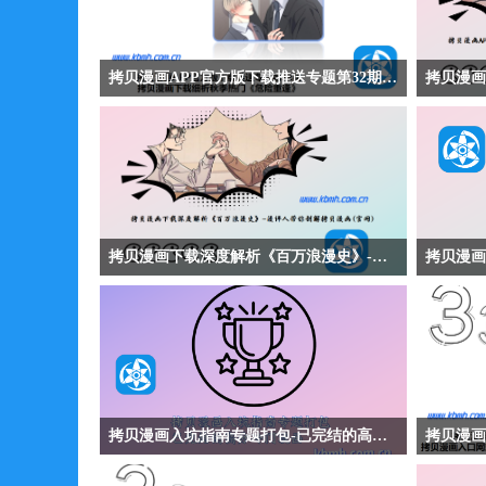
拷贝漫画APP官方版下载推送专题第32期-拷贝漫画下载细析秋季热门《危险重逢》
【拷贝漫画APP官方版下载推送专题第32期-拷贝漫
【拷贝漫画
画下载细析秋季热门《危险重逢》】拷贝漫画下载
你领略拷贝
细析都市职场爱情漫画《危险重逢》讲述车秀敏与
都市情感
新来的组长朴道贤针锋相对，却发现对方竟是五年
在女儿社
前不告而别的前任。作品生动描绘职场博弈与旧情
往与现在
复燃的精彩过程，看两人如何在误会与试探中重新
世界，探
拷贝漫画下载深度解析《百万浪漫史》-漫评人带你剖解拷贝漫画(官网)
靠近。
【拷贝漫画下载深度解析《百万浪漫史》-漫评人
【拷贝漫
带你剖解拷贝漫画(官网)】拷贝漫画下载深度解析
析】拷贝
都市爱情漫画《百万浪漫史》讲述主角因一笔特殊
版本兼容
的“一百万”而开启奇妙缘分的故事。作品探讨金钱
角度详细
与幸福的真谛，展现平凡生活中的不平凡浪漫，温
问题并恢
暖治愈，引人深思。
拷贝漫画入坑指南专题打包-已完结的高分冷门漫画
【拷贝漫画入坑指南专题打包-已完结的高分冷门
【拷贝漫画