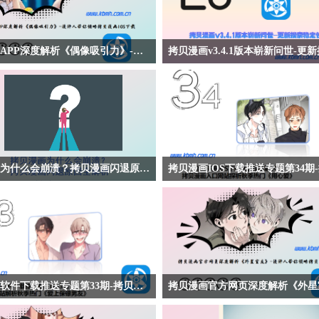
拷贝漫画APP深度解析《偶像吸引力》-漫评人带你领略拷贝漫画IOS下载
APP深度解析《偶像吸引力》-漫评人带
【拷贝漫画v3.4.1版本崭新问世-更新搜
漫画IOS下载】拷贝漫画APP深度解析
志】拷贝漫画v3.4.1新版发布！修复双
漫画《偶像吸引力》讲述前偶像歌手世勋
错位，订阅同步支持合并或覆盖，下载
交软件上被一位少女吸引，由此引发对过
件大小排序，优化旧系统图片搜索稳定
的深刻思考。作品细腻描绘中年人的内心
画APP官方版下载后即可体验更流畅的
讨梦想、责任与心动的边界。
功能。拷贝漫画下载请认准官方渠道，
拷贝漫画为什么会崩溃？拷贝漫画闪退原因全解析
新的漫画阅读工具。
画为什么会崩溃？拷贝漫画闪退原因全解
【拷贝漫画IOS下载推送专题第34期-拷
漫画崩溃闪退的原因分析及解决方法，从
网站探析秋季热门《用心爱》】拷贝漫
性、设备资源、网络异常和缓存冲突四个
探析都市爱情漫画《用心爱》讲述博美
讲解。免费漫画用户必看，帮助快速定位
对象求婚失败后，在醉酒意外中两人关
复顺畅阅读。
的甜蜜故事。这部作品细腻描绘从暗恋
的心路历程，温暖治愈，值得期待。
拷贝漫画软件下载推送专题第33期-拷贝漫画入口网站解析秋季热门《爱上保镖男友》
软件下载推送专题第33期-拷贝漫画入
【拷贝漫画官方网页深度解析《外星室友