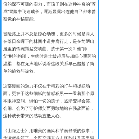
份的深不可测的实力，而孩子则在这种神奇的“养
成”冒险中飞速成长，逐渐显露出连他自己都未曾
察觉的神秘潜能。
冒险路上并不总是惊心动魄，更多的时候是两人
在落日余晖下的林间小道并肩行走，是在简陋山
居里的锅碗瓢盆交响曲。孩子第一次叫他“师
父”时的拘谨，生病时道士皱起眉头却细心喂药的
温柔，都在无声地诉说着这段关系早已超越了简
单的施救与被救。
这部漫画的魅力不仅在于精彩的打斗和捉妖场
面，更在于这些细腻的情感积累——看着那个原
本眼神空洞、惧怕一切的孩子，逐渐变得会笑、
会闹、会为了守护师父而勇敢地站在强敌面前，
这种成长带来的感动直抵人心。
《山隐之士》用唯美的画风和节奏舒缓的叙事，
为读者构筑了一个既充满东方志怪韵味又不乏温