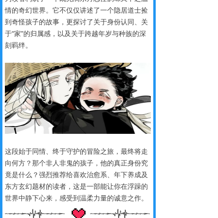
情的奇幻世界。它不仅仅讲述了一个隐居道士捡
到奇怪孩子的故事，更探讨了关于身份认同、关
于“家”的归属感，以及关于跨越年岁与种族的深
刻羁绊。
这段始于同情、终于守护的冒险之旅，最终将走
向何方？那个非人非鬼的孩子，他的真正身份究
竟是什么？强烈推荐给喜欢治愈系、年下养成及
东方玄幻题材的读者，这是一部能让你在浮躁的
世界中静下心来，感受到温柔力量的诚意之作。