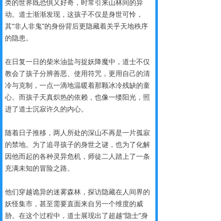
类的世界既恐惧又好奇，时常引来山林间的异
动。道士渐渐发现，这孩子不仅是身世可怜，
其“非人非鬼”的身份背后更隐藏着关乎天地秩序
的隐患。
在日复一日的柴米油盐与捉妖降魔中，道士不仅
教会了孩子分辨善恶、使用符咒，更用自己的清
冷与克制，一点一滴地温暖着那颗冰冷残缺的童
心。而孩子天真炽热的依赖，也像一缕阳光，照
进了道士沉寂许久的内心。
随着日子推移，两人所处的深山不再是一片孤寂
的禁地。为了追寻孩子的身世之谜，也为了化解
因他而起的各种灵异危机，师徒二人踏上了一条
充满未知的冒险之路。
他们穿越诡异的迷雾森林，探访隐藏在人间界的
妖怪集市，甚至需要直面来自另一个维度的威
胁。在这个过程中，道士展现出了超越“隐士”身