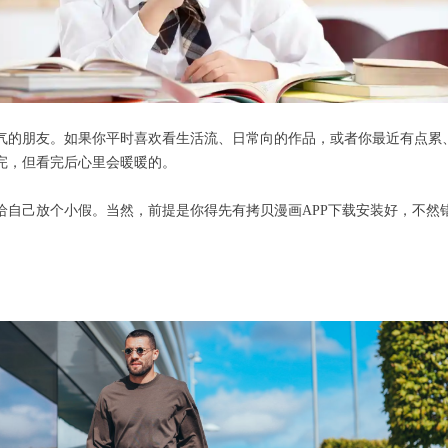
气的朋友。如果你平时喜欢看生活流、日常向的作品，或者你最近有点累
完，但看完后心里会暖暖的。
自己放个小假。当然，前提是你得先有拷贝漫画APP下载安装好，不然错