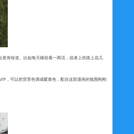
会更有味道。比如每天睡前看一两话，或者上班路上花几
PP，可以把背景色调成暖黄色，配合这部漫画的氛围刚刚