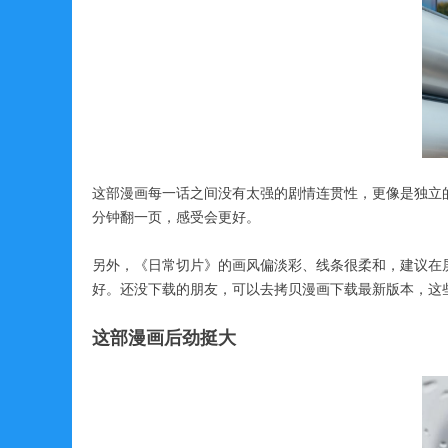
这部漫画每一话之间没有太强的剧情连贯性，更像是独立
分钟翻一页，感受会更好。
另外，《日常切片》的画风偏淡彩、线条很柔和，建议在
好。还没下载的朋友，可以去拷贝漫画下载最新版本，这些
这
部漫画后劲挺大