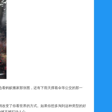
边看蚂蚁搬家那张图，还有下雨天撑着伞等公交的那一
悄改变了你看世界的方式。如果你想多淘到这种类型的好
身够不够打动人心。