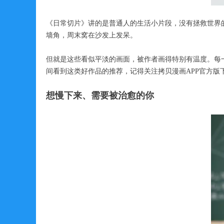
《日常切片》讲的是普通人的生活小片段，没有拯救世界
墙角，周末窝在沙发上发呆。
但就是这些看似平淡的画面，被作者画得特别有温度。每
间看到这类好作品的推荐，记得关注拷贝漫画APP官方版
想慢下来、需要被治愈的你