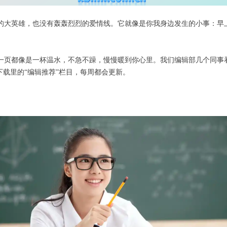
的大英雄，也没有轰轰烈烈的爱情线。它就像是你我身边发生的小事：早
一页都像是一杯温水，不急不躁，慢慢暖到你心里。我们编辑部几个同事
下载里的“编辑推荐”栏目，每周都会更新。