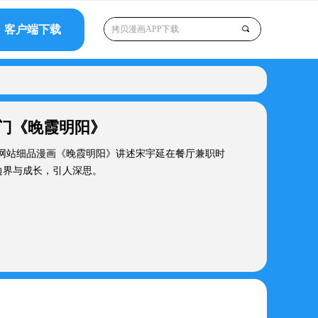
客户端下载
끠
热门《晚霞明阳》
口网站细品漫画《晚霞明阳》讲述宋宇延在餐厅兼职时
边界与成长，引人深思。