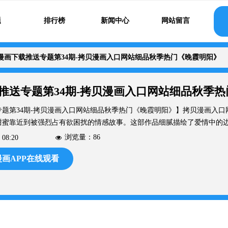
题
排行榜
新闻中心
网站留言
漫画下载推送专题第34期-拷贝漫画入口网站细品秋季热门《晚霞明阳》
推送专题第34期-拷贝漫画入口网站细品秋季
专题第34期-拷贝漫画入口网站细品秋季热门《晚霞明阳》】拷贝漫画入
甜蜜靠近到被强烈占有欲困扰的情感故事。这部作品细腻描绘了爱情中的
浏览量：
86
08:20
넶
画APP在线观看