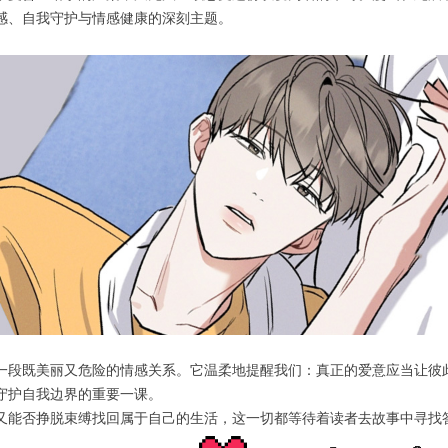
感、自我守护与情感健康的深刻主题。
一段既美丽又危险的情感关系。它温柔地提醒我们：真正的爱意应当让彼
守护自我边界的重要一课。
又能否挣脱束缚找回属于自己的生活，这一切都等待着读者去故事中寻找