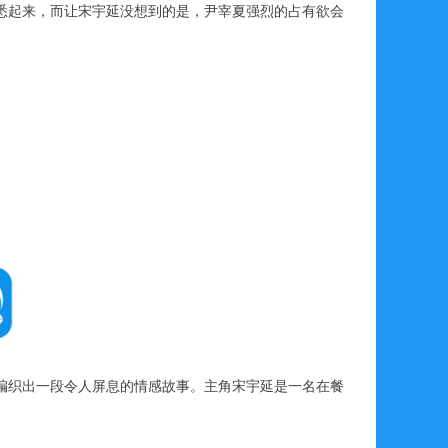
悉起来，而让宋宇延没想到的是，尹宰夏强烈的占有欲会
编织出一段令人屏息的情感故事。主角宋宇延是一名在餐