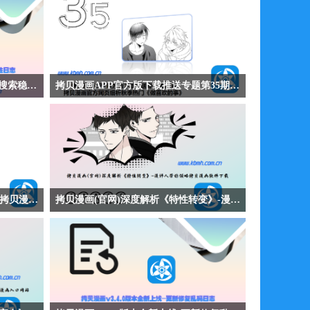
拷贝漫画v3.4.1版本崭新问世-更新搜索稳定性日志
拷贝漫画APP官方版下载推送专题第35期-拷贝漫画官方网页细析秋季热门《做喜欢的事》
索稳定性日
【拷贝漫画APP官方版下载推送专题第35期-拷贝漫
页模式滑动
画官方网页细析秋季热门《做喜欢的事》】拷贝漫
列表可按文
画APP官方版下载推送恋爱漫画《做喜欢的事》讲
性。拷贝漫
述安田与上川博之这对恋人在珍惜与勇气之间找到
阅读与管理
平衡，最终实现身心合一的热烈爱情故事。作品细
享受稳定更
腻描绘亲密关系中的成长与突破，展现真爱需要勇
拷贝漫画IOS下载推送专题第34期-拷贝漫画入口网站探析秋季热门《用心爱》
拷贝漫画(官网)深度解析《特性转变》-漫评人带你领略拷贝漫画软件下载
气与信任的深刻主题。
贝漫画入口
【拷贝漫画(官网)深度解析《特性转变》-漫评人带
画入口网站
你领略拷贝漫画软件下载】拷贝漫画(官网)深度解
犬老师暗恋
析都市情感漫画《特性转变》讲述李河镇十年后重
系发生转变
逢昔日同伴，对方已成为大公司总裁，两人在商业
到勇敢追爱
与情感的交织中重新审视过往的动人故事。作品深
刻探讨成长、遗憾与重逢，展现成年人在现实与初