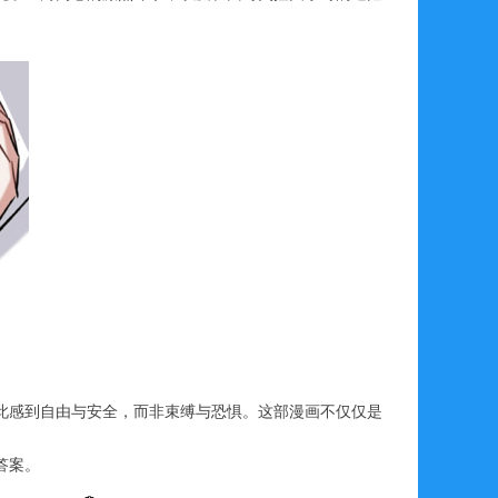
此感到自由与安全，而非束缚与恐惧。这部漫画不仅仅是
答案。