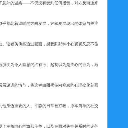
了意外的温柔——不仅没有受到任何指责，对方反而递来
似乎都朝着温暖的方向发展，尹宰夏展现出的体贴与关注
动。读者仿佛能透过画面，感受到那种小心翼翼又忍不住
渐演变为令人窒息的占有欲。起初以为是关心的行为，渐
层层递进的情节，将这种由甜蜜转向窒息的心理变化刻画
到他身边重要的人。平静的日常被打破，原本简单的社交
现了主角内心的激烈斗争，以及在面对失控关系时的迷茫