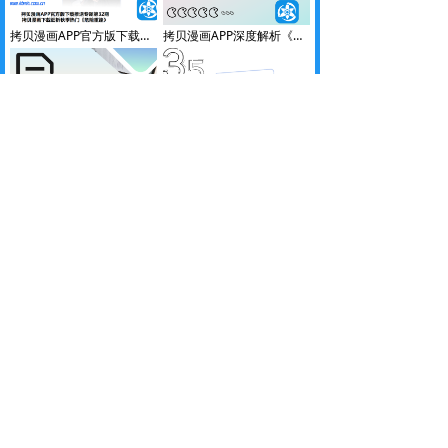
拷贝漫画APP官方版下载推送专题第32期-拷贝漫画下载细析秋季热门《危险重逢》
拷贝漫画APP深度解析《偶像吸引力》-漫评人带你领略拷贝漫画IOS下载
拷贝漫画v3.4.1版本崭新问世-更新搜索稳定性日志
拷贝漫画APP官方版下载推送专题第35期-拷贝漫画官方网页细析秋季热门《做喜欢的事》
拷贝漫画下载深度解析《百万浪漫史》-漫评人带你剖解拷贝漫画(官网)
拷贝漫画为什么会崩溃？拷贝漫画闪退原因全解析
拷贝漫画IOS下载推送专题第34期-拷贝漫画入口网站探析秋季热门《用心爱》
拷贝漫画(官网)深度解析《特性转变》-漫评人带你领略拷贝漫画软件下载