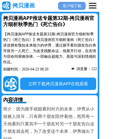
끀
拷贝漫画
客户端下载
拷贝漫画APP推送专题第32期-拷贝漫画官
方细析秋季热门《死亡告白》
【拷贝漫画APP推送专题第32期-拷贝漫画官方细析秋季
热门《死亡告白》】拷贝漫画官方细析漫画《死亡告白》
讲述拥有预知未来能力的伊秀，通过握手看到朋友告白将
导致另一人死亡。为改变残酷命运，他展开行动，在友情
与宿命间艰难抉择。一部融合超能力、悬疑与深刻情感的
作品。
넶
浏览量：
122
创建时间：
2026-04-22
08:20
立即下载拷贝漫画APP在线观看
內容详情
简介：因为握手就能看到对方的未来，伊秀从小
就被人排斥，只有两个朋友陪伴着他，然而有一
天他看到只要其中一个朋友对另一个朋友告白这
个朋友就会死，为了改变这个未来，伊秀做出了
行动...