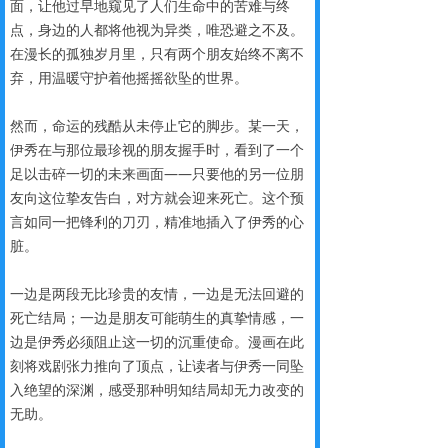
面，让他过早地窥见了人们生命中的苦难与终
点，身边的人都将他视为异类，唯恐避之不及。
在漫长的孤独岁月里，只有两个朋友始终不离不
弃，用温暖守护着他摇摇欲坠的世界。
然而，命运的残酷从未停止它的脚步。某一天，
伊秀在与那位最珍视的朋友握手时，看到了一个
足以击碎一切的未来画面——只要他的另一位朋
友向这位挚友告白，对方就会迎来死亡。这个预
言如同一把锋利的刀刃，精准地插入了伊秀的心
脏。
一边是两段无比珍贵的友情，一边是无法回避的
死亡结局；一边是朋友可能萌生的真挚情感，一
边是伊秀必须阻止这一切的沉重使命。漫画在此
刻将戏剧张力推向了顶点，让读者与伊秀一同坠
入绝望的深渊，感受那种明知结局却无力改变的
无助。