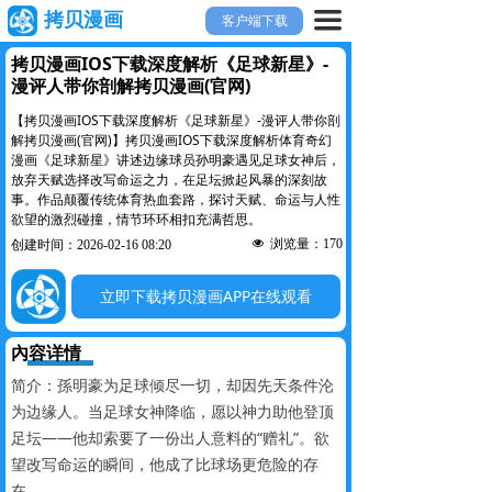
끀
拷贝漫画
客户端下载
拷贝漫画IOS下载深度解析《足球新星》-
漫评人带你剖解拷贝漫画(官网)
【拷贝漫画IOS下载深度解析《足球新星》-漫评人带你剖
解拷贝漫画(官网)】拷贝漫画IOS下载深度解析体育奇幻
漫画《足球新星》讲述边缘球员孙明豪遇见足球女神后，
放弃天赋选择改写命运之力，在足坛掀起风暴的深刻故
事。作品颠覆传统体育热血套路，探讨天赋、命运与人性
欲望的激烈碰撞，情节环环相扣充满哲思。
넶
浏览量：
170
创建时间：
2026-02-16
08:20
立即下载拷贝漫画APP在线观看
內容详情
简介：孫明豪为足球倾尽一切，却因先天条件沦
为边缘人。当足球女神降临，愿以神力助他登顶
足坛——他却索要了一份出人意料的“赠礼”。欲
望改写命运的瞬间，他成了比球场更危险的存
在…