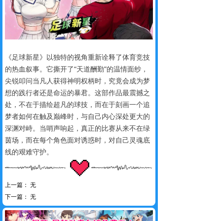
《足球新星》以独特的视角重新诠释了体育竞技
的热血叙事。它撕开了“天道酬勤”的温情面纱，
尖锐叩问当凡人获得神明权柄时，究竟会成为梦
想的践行者还是命运的暴君。这部作品最震撼之
处，不在于描绘超凡的球技，而在于刻画一个追
梦者如何在触及巅峰时，与自己内心深处更大的
深渊对峙。当哨声响起，真正的比赛从来不在绿
茵场，而在每个角色面对诱惑时，对自己灵魂底
线的艰难守护。
上一篇：
无
下一篇：
无