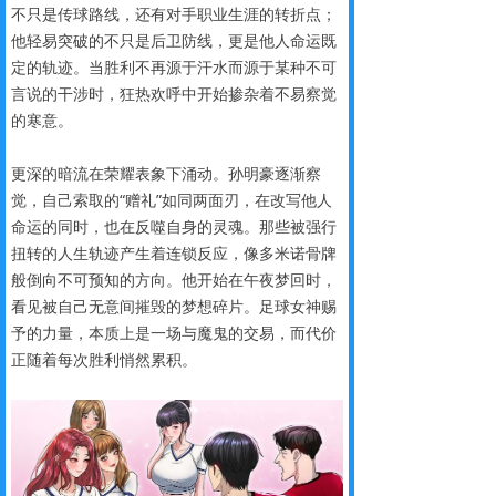
不只是传球路线，还有对手职业生涯的转折点；
他轻易突破的不只是后卫防线，更是他人命运既
定的轨迹。当胜利不再源于汗水而源于某种不可
言说的干涉时，狂热欢呼中开始掺杂着不易察觉
的寒意。
更深的暗流在荣耀表象下涌动。孙明豪逐渐察
觉，自己索取的“赠礼”如同两面刃，在改写他人
命运的同时，也在反噬自身的灵魂。那些被强行
扭转的人生轨迹产生着连锁反应，像多米诺骨牌
般倒向不可预知的方向。他开始在午夜梦回时，
看见被自己无意间摧毁的梦想碎片。足球女神赐
予的力量，本质上是一场与魔鬼的交易，而代价
正随着每次胜利悄然累积。