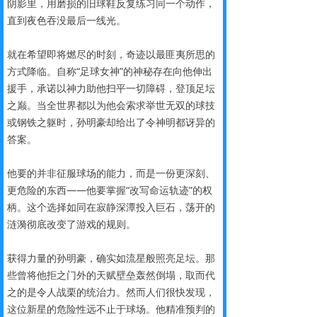
阴影里，用磨损的旧球鞋反复练习同一个动作，
直到夜色吞没最后一线光。
就在希望即将燃尽的时刻，奇迹以最匪夷所思的
方式降临。自称“足球女神”的神秘存在向他伸出
援手，承诺以神力助他扫平一切障碍，登顶足坛
之巅。当全世界都以为他会索求举世无双的球技
或钢铁之躯时，孙明豪却给出了令神明都讶异的
答案。
他要的并非征服球场的能力，而是一份更深刻、
更危险的东西——他要掌握“改写命运轨迹”的权
柄。这个选择如同在寂静深潭投入巨石，荡开的
涟漪彻底改变了游戏的规则。
获得力量的孙明豪，确实如流星般照亮足坛。那
些曾将他拒之门外的天赋壁垒轰然倒塌，取而代
之的是令人战栗的统治力。然而人们很快发现，
这位新星的危险性远不止于球场。他精准预判的