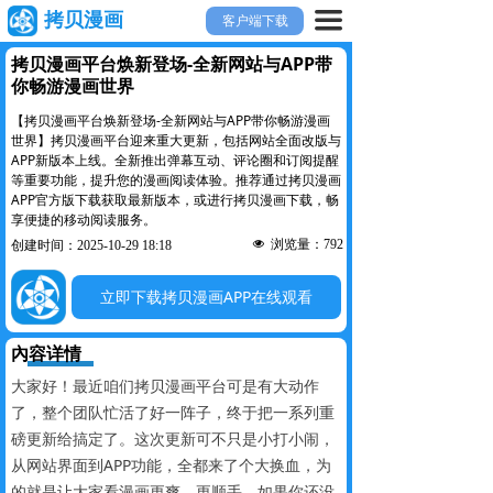
끀
拷贝漫画
客户端下载
拷贝漫画平台焕新登场-全新网站与APP带
你畅游漫画世界
【拷贝漫画平台焕新登场-全新网站与APP带你畅游漫画
世界】拷贝漫画平台迎来重大更新，包括网站全面改版与
APP新版本上线。全新推出弹幕互动、评论圈和订阅提醒
等重要功能，提升您的漫画阅读体验。推荐通过拷贝漫画
APP官方版下载获取最新版本，或进行拷贝漫画下载，畅
享便捷的移动阅读服务。
넶
浏览量：
792
创建时间：
2025-10-29
18:18
立即下载拷贝漫画APP在线观看
內容详情
大家好！最近咱们拷贝漫画平台可是有大动作
了，整个团队忙活了好一阵子，终于把一系列重
磅更新给搞定了。这次更新可不只是小打小闹，
从网站界面到APP功能，全都来了个大换血，为
的就是让大家看漫画更爽、更顺手。如果你还没